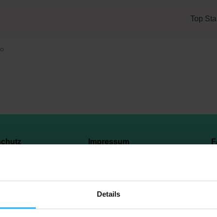
Top Sta
po
schutz
Impressum
F
Copyright © 2023 Recyclingpoint
Details