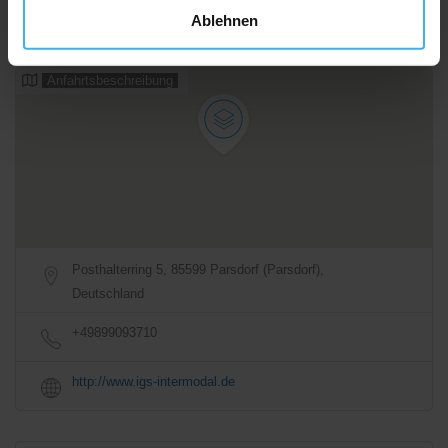
Ablehnen
Anfahrtsbeschreibung
Posthalterring 5, 85599 Parsdorf (Parsdorf),
Deutschland
+49899093710
http://www.igs-intermodal.de