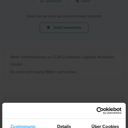
Speichern
Teilen
Seien Sie der erste der diesen Anbieter bewertet
Jetzt bewerten
Mehr Informationen zu CLM Container Logistcs München
GmbH
Es sind noch keine Bilder vorhanden.
Bewerten Sie uns
Zustimmung
Details
Über Cookies