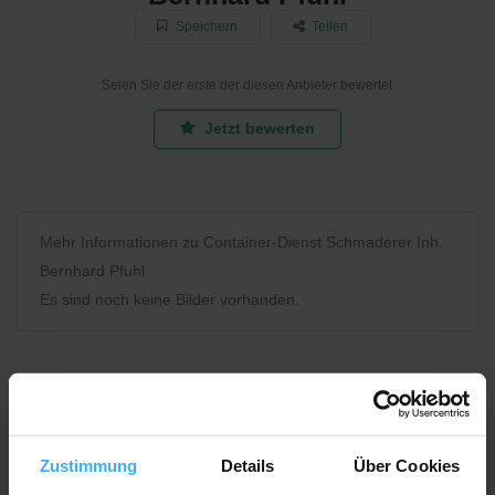
Speichern
Teilen
Seien Sie der erste der diesen Anbieter bewertet
Jetzt bewerten
Mehr Informationen zu Container-Dienst Schmaderer Inh.
Bernhard Pfuhl
Es sind noch keine Bilder vorhanden.
Bewerten Sie uns
Zustimmung
Details
Über Cookies