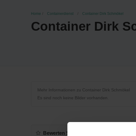
Home
Containerdienst
Container Dirk Schmökel
Container Dirk 
Mehr Informationen zu Container Dirk Schmökel
Es sind noch keine Bilder vorhanden.
Bewerten Sie uns