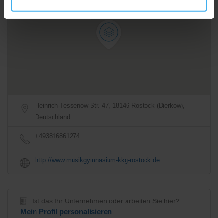
Anfahrtsbeschreibung
Heinrich-Tessenow-Str. 47, 18146 Rostock (Dierkow),
Deutschland
+493816861274
http://www.musikgymnasium-kkg-rostock.de
Ist das Ihr Unternehmen oder arbeiten Sie hier?
Mein Profil personalisieren