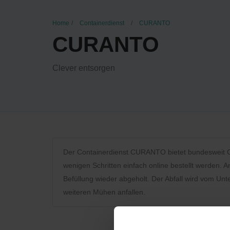
Home
Containerdienst
CURANTO
CURANTO
Clever entsorgen
Der Containerdienst CURANTO bietet bundesweit Con
wenigen Schritten einfach online bestellt werden.
Befüllung wieder abgeholt. Der Abfall wird vom Un
weiteren Mühen anfallen.