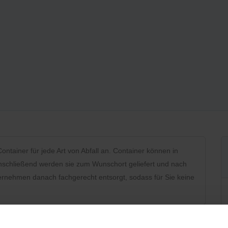
tainer für jede Art von Abfall an. Container können in
 Anschließend werden sie zum Wunschort geliefert und nach
ternehmen danach fachgerecht entsorgt, sodass für Sie keine