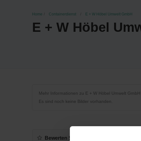
Home
Containerdienst
E + W Höbel Umwelt GmbH
E + W Höbel Um
Mehr Informationen zu E + W Höbel Umwelt GmbH
Es sind noch keine Bilder vorhanden.
Bewerten Sie uns