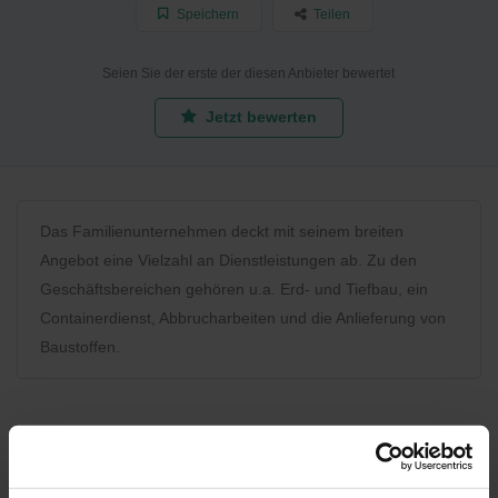
Speichern
Teilen
Seien Sie der erste der diesen Anbieter bewertet
Jetzt bewerten
Das Familienunternehmen deckt mit seinem breiten
Angebot eine Vielzahl an Dienstleistungen ab. Zu den
Geschäftsbereichen gehören u.a. Erd- und Tiefbau, ein
Containerdienst, Abbrucharbeiten und die Anlieferung von
Baustoffen.
Bewerten Sie uns