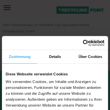
Mehr Informationen zu Gebhardt Lissi Spezialtransporte
Umweltschutz GmbH
Es sind noch keine Bilder vorhanden.
Zustimmung
Details
Über Cookies
Diese Webseite verwendet Cookies
Datenschu
Impressu
Wir verwenden Cookies, um Inhalte und Anzeigen zu
Kontakt
tz
m
FAQ
Über uns
personalisieren, Funktionen für soziale Medien anbieten
zu können und die Zugriffe auf unsere Website zu
analysieren. Außerdem geben wir Informationen zu Ihrer
Verwendung unserer Website an unsere Partner für
Copyright © 2023 Recyclingpoint