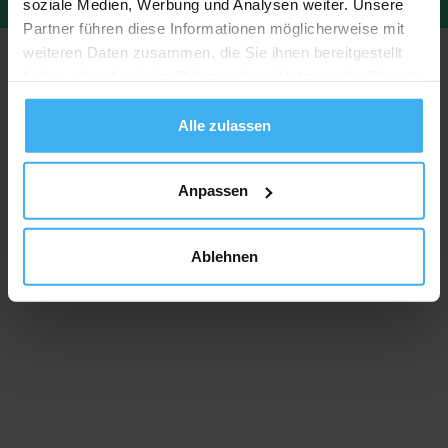
soziale Medien, Werbung und Analysen weiter. Unsere
Partner führen diese Informationen möglicherweise mit
weiteren Daten zusammen, die Sie ihnen bereitgestellt
haben oder die sie im Rahmen Ihrer Nutzung der Dienste
gesammelt haben.
Alle zulassen
Anpassen
Ablehnen