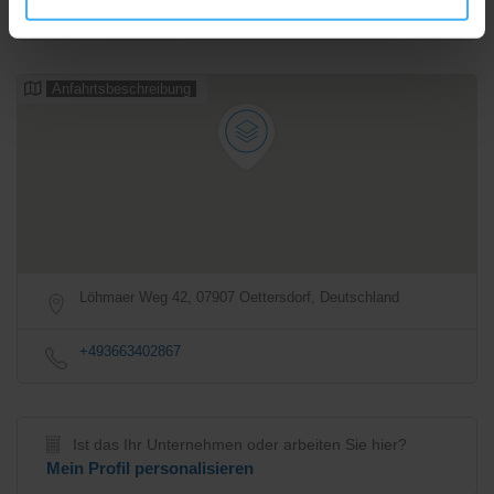
Anfahrtsbeschreibung
Löhmaer Weg 42, 07907 Oettersdorf, Deutschland
+493663402867
Ist das Ihr Unternehmen oder arbeiten Sie hier?
Mein Profil personalisieren