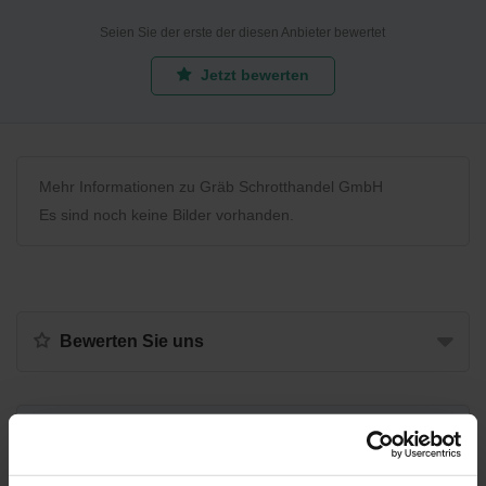
Seien Sie der erste der diesen Anbieter bewertet
Jetzt bewerten
Mehr Informationen zu Gräb Schrotthandel GmbH
Es sind noch keine Bilder vorhanden.
Bewerten Sie uns
Recycling Point