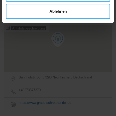
Samstag
DAY OFF!
Ablehnen
Alle Öffnungszeiten
Anfahrtsbeschreibung
Bahnhofstr. 50, 57290 Neunkirchen, Deutschland
+49273577270
https://www.graeb-schrotthandel.de