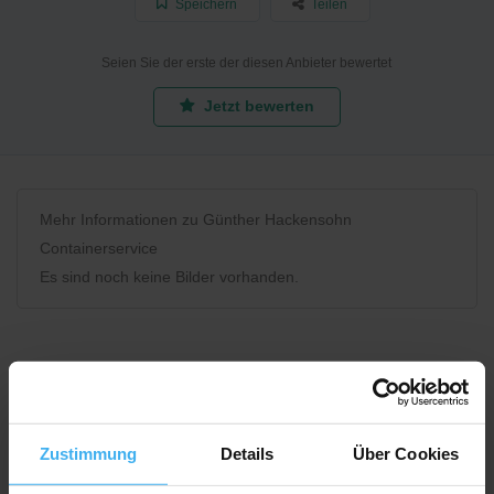
Speichern
Teilen
Seien Sie der erste der diesen Anbieter bewertet
Jetzt bewerten
Mehr Informationen zu Günther Hackensohn
Containerservice
Es sind noch keine Bilder vorhanden.
Bewerten Sie uns
Zustimmung
Details
Über Cookies