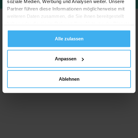
soziale Medien, Werbung und Analysen weiter. Unsere
Partner führen diese Informationen möglicherweise mit
weiteren Daten zusammen, die Sie ihnen bereitgestellt
haben oder die sie im Rahmen Ihrer Nutzung der Dienste
gesammelt haben.
Alle zulassen
Anpassen
Ablehnen