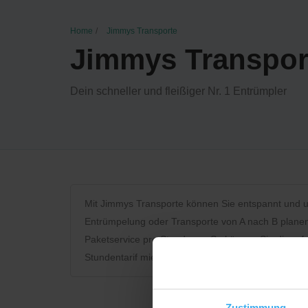
Home
Jimmys Transporte
Jimmys Transpor
Dein schneller und fleißiger Nr. 1 Entrümpler
Mit Jimmys Transporte können Sie entspannt und u
Entrümpelung oder Transporte von A nach B plane
Paketservice pro Stunde an. So können Sie die erfo
Stundentarif mieten. Besichtigungstermine vorab fin
Zustimmung