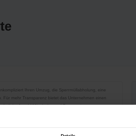
te
nkompliziert Ihren Umzug, die Sperrmüllabholung, eine
n. Für mehr Transparenz bietet das Unternehmen einen
rderliche Anzahl Mitarbeiter und Transporter zum
den für Sie ganz unverbindlich und kostenfrei statt.
Details