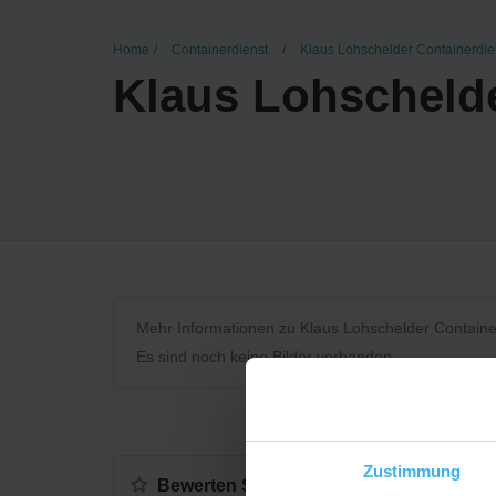
Home
Containerdienst
Klaus Lohschelder Containerdie
Klaus Lohschelde
Mehr Informationen zu Klaus Lohschelder Containe
Es sind noch keine Bilder vorhanden.
Zustimmung
Bewerten Sie uns