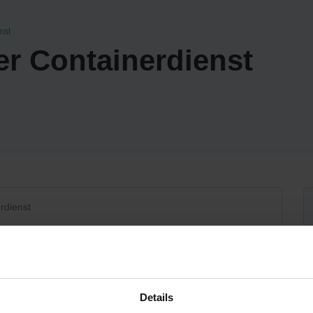
nst
r Containerdienst
rdienst
Details