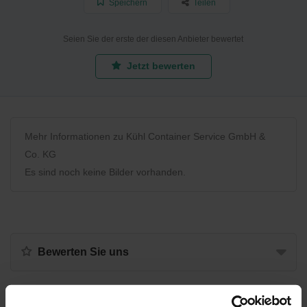
Speichern
Teilen
Seien Sie der erste der diesen Anbieter bewertet
Jetzt bewerten
Mehr Informationen zu Kühl Container Service GmbH &
Co. KG
Es sind noch keine Bilder vorhanden.
Bewerten Sie uns