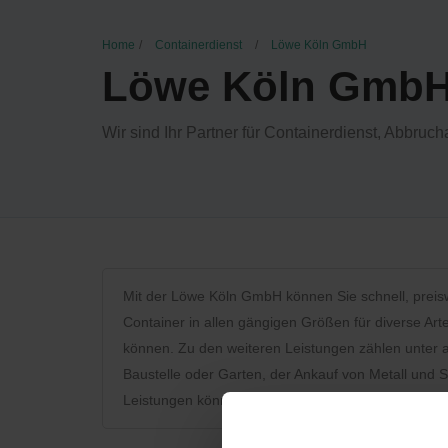
Home
Containerdienst
Löwe Köln GmbH
Löwe Köln Gmb
Wir sind Ihr Partner für Containerdienst, Abbruch
Mit der Löwe Köln GmbH können Sie schnell, preisw
Container in allen gängigen Größen für diverse Art
können. Zu den weiteren Leistungen zählen unter a
Baustelle oder Garten, der Ankauf von Metall und S
Leistungen können sowohl von Privat- als auch v