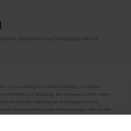
H
arbeiten, Erdarbeiten und Ensorgungen aller Art.
ert und zuverlässig Ihren Abfall entsorgen. Es stehen
en von Abfällen zur Verfügung, die sie bequem online mieten
nderem auch die Lieferung von Schüttgütern für Ihre
chrott, Abbrucharbeiten sowie Entrümpelungen aller Art. Alle
on Geschäftskunden in Anspruch genommen werden.