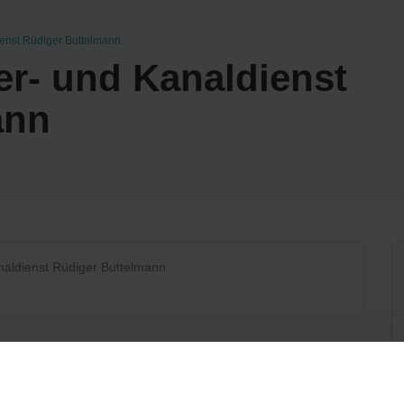
ienst Rüdiger Buttelmann
er- und Kanaldienst
ann
naldienst Rüdiger Buttelmann