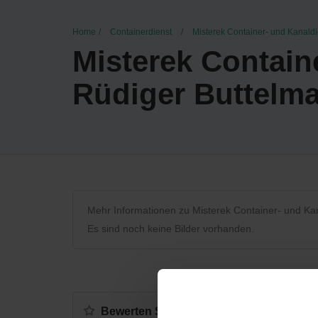
Home
Containerdienst
Misterek Container- und Kanald
Misterek Contain
Rüdiger Buttelm
Mehr Informationen zu Misterek Container- und Ka
Es sind noch keine Bilder vorhanden.
Bewerten Sie uns