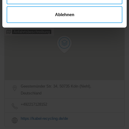
08:00 - 16:30
Jetzt geöffnet
Ablehnen
Alle Öffnungszeiten
Anfahrtsbeschreibung
Geestemünder Str. 34, 50735 Köln (Niehl),
Deutschland
+492217128152
https://kabel-recycling.de/de