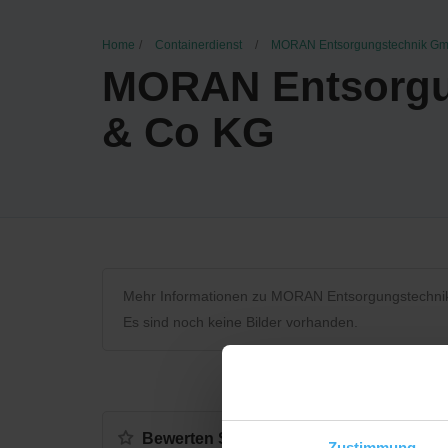
Home
Containerdienst
MORAN Entsorgungstechnik G
MORAN Entsorgu
& Co KG
Mehr Informationen zu MORAN Entsorgungstechn
Es sind noch keine Bilder vorhanden.
Bewerten Sie uns
Zustimmung