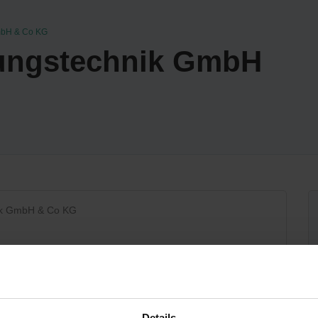
mbH & Co KG
ngstechnik GmbH
ik GmbH & Co KG
Details