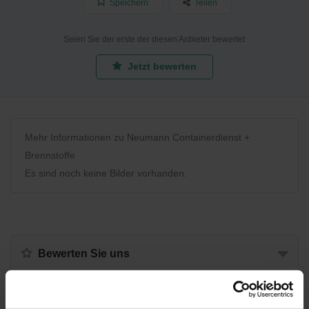
Speichern
Teilen
Seien Sie der erste der diesen Anbieter bewertet
Jetzt bewerten
Mehr Informationen zu Neumann Containerdienst +
Brennstoffe
Es sind noch keine Bilder vorhanden.
Bewerten Sie uns