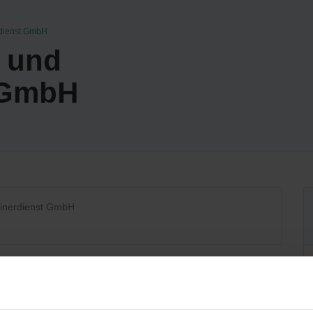
rdienst GmbH
t und
 GmbH
ainerdienst GmbH