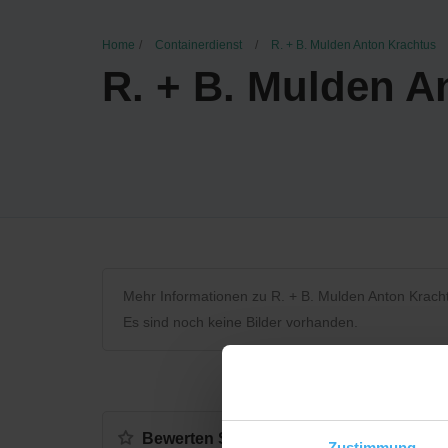
Home
Containerdienst
R. + B. Mulden Anton Krachtus
R. + B. Mulden A
Mehr Informationen zu R. + B. Mulden Anton Krach
Es sind noch keine Bilder vorhanden.
Bewerten Sie uns
Zustimmung