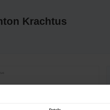
nton Krachtus
tus
Details