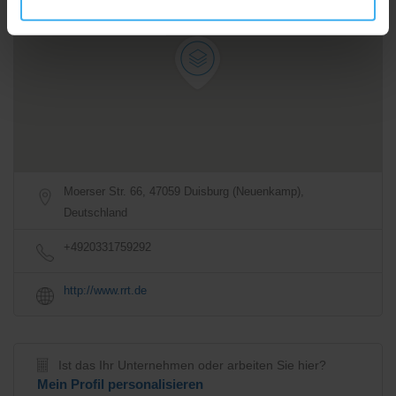
Anfahrtsbeschreibung
Moerser Str. 66, 47059 Duisburg (Neuenkamp),
Deutschland
+4920331759292
http://www.rrt.de
Ist das Ihr Unternehmen oder arbeiten Sie hier?
Mein Profil personalisieren