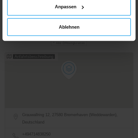
Anpassen
Ablehnen
07:00 - 16:00
Geschlossen
Alle Öffnungszeiten
Anfahrtsbeschreibung
Grauwallring 12, 27580 Bremerhaven (Weddewarden),
Deutschland
+494714838250