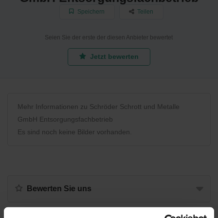
Speichern
Teilen
Seien Sie der erste der diesen Anbieter bewertet
Jetzt bewerten
Mehr Informationen zu Schröder Schrott und Metalle
GmbH Entsorgungsfachbetrieb
Es sind noch keine Bilder vorhanden.
Bewerten Sie uns