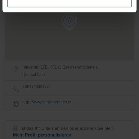
Anfahrtsbeschreibung
Niederstr. 15B, 45141 Essen (Nordviertel),
Deutschland
+491726404777
http://www.schwarzauger.eu
Ist das Ihr Unternehmen oder arbeiten Sie hier?
Mein Profil personalisieren