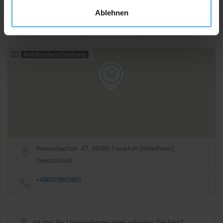
Ablehnen
Sonntag
DAY OFF!
Alle Öffnungszeiten
Anfahrtsbeschreibung
Westerbachstr. 47, 60489 Frankfurt (Rödelheim),
Deutschland
+496978803961
Ist das Ihr Unternehmen oder arbeiten Sie hier?