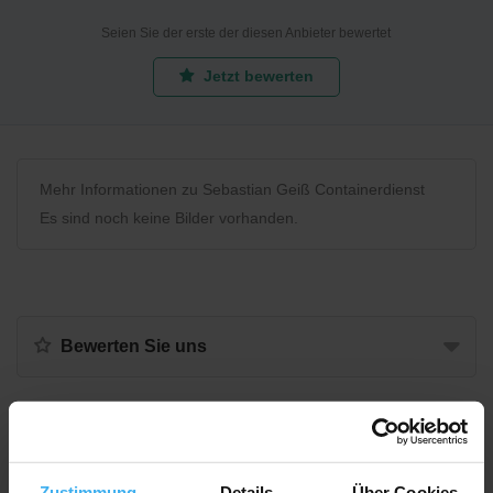
Seien Sie der erste der diesen Anbieter bewertet
Jetzt bewerten
Mehr Informationen zu Sebastian Geiß Containerdienst
Es sind noch keine Bilder vorhanden.
Bewerten Sie uns
Recycling Point
Zustimmung
Details
Über Cookies