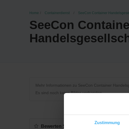
Home
Containerdienst
SeeCon Container Handelsgese
SeeCon Containe
Handelsgesellsc
Mehr Informationen zu SeeCon Container Handels
Es sind noch keine Bilder vorhanden.
Zustimmung
Bewerten Sie uns