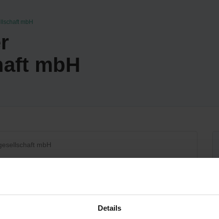
llschaft mbH
r
haft mbH
gesellschaft mbH
Details