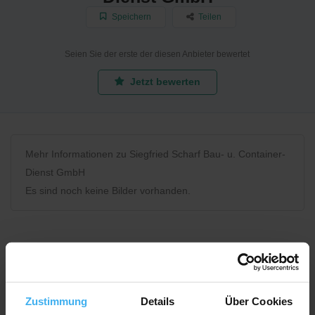
Speichern
Teilen
Seien Sie der erste der diesen Anbieter bewertet
Jetzt bewerten
Mehr Informationen zu Siegfried Scharf Bau- u. Container-
Dienst GmbH
Es sind noch keine Bilder vorhanden.
Bewerten Sie uns
Zustimmung
Details
Über Cookies