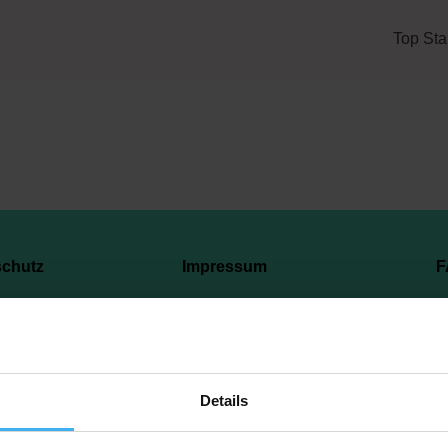
Top Sta
schutz
Impressum
F
Copyright © 2023 Recyclingpoint
Details