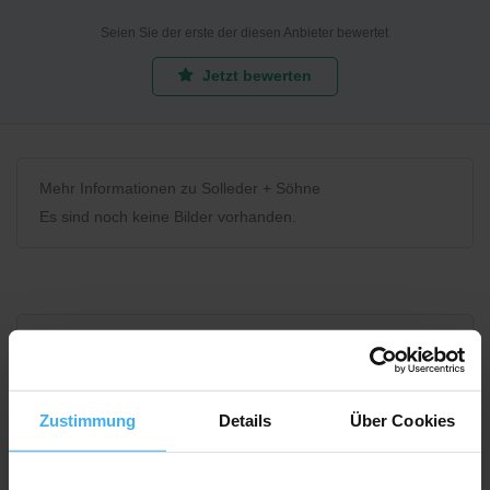
Seien Sie der erste der diesen Anbieter bewertet
Jetzt bewerten
Mehr Informationen zu Solleder + Söhne
Es sind noch keine Bilder vorhanden.
Bewerten Sie uns
Zustimmung
Details
Über Cookies
Recycling Point