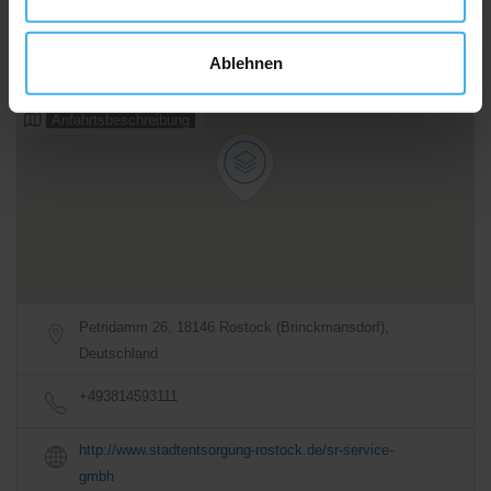
Samstag
DAY OFF!
Ablehnen
Alle Öffnungszeiten
Anfahrtsbeschreibung
Petridamm 26, 18146 Rostock (Brinckmansdorf),
Deutschland
+493814593111
http://www.stadtentsorgung-rostock.de/sr-service-
gmbh