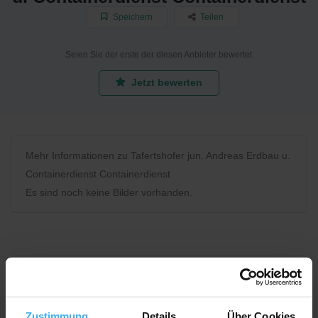
Speichern
Teilen
Seien Sie der erste der diesen Anbieter bewertet
Jetzt bewerten
Mehr Informationen zu Tafertshofer jun. Andreas Erdbau u.
Containerdienst Containerdienst
Es sind noch keine Bilder vorhanden.
Bewerten Sie uns
Zustimmung
Details
Über Cookies