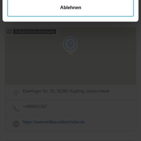
Ablehnen
Anfahrtsbeschreibung
Eberfinger Str. 25, 82386 Huglfing, Deutschland
+4988021557
https://www.erdbau-tafertshofer.de