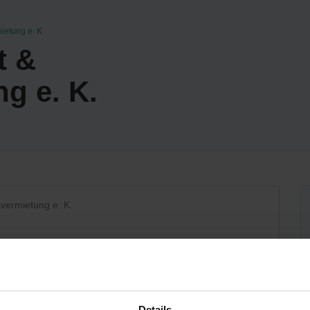
ietung e. K.
t &
g e. K.
vermietung e. K.
Details