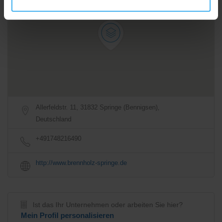
Anfahrtsbeschreibung
Allerfeldstr. 11, 31832 Springe (Bennigsen),
Deutschland
+491748216490
http://www.brennholz-springe.de
Ist das Ihr Unternehmen oder arbeiten Sie hier?
Mein Profil personalisieren