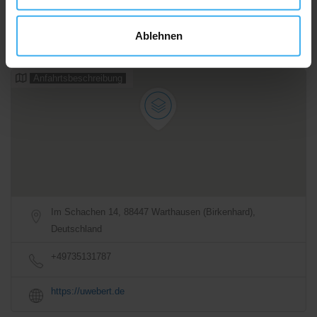
08:00 - 12:00
Geschlossen
Ablehnen
Alle Öffnungszeiten
Anfahrtsbeschreibung
Im Schachen 14, 88447 Warthausen (Birkenhard),
Deutschland
+49735131787
https://uwebert.de