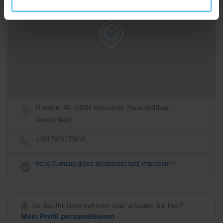
Anfahrtsbeschreibung
Rheinstr. 40, 63594 Hasselroth (Neuenhaßlau),
Deutschland
+4917683175816
https://umzug-gross.de/datenschutz-impressum/
Ist das Ihr Unternehmen oder arbeiten Sie hier?
Mein Profil personalisieren