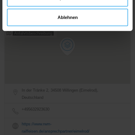
08:00 - 12:00
Geschlossen
Ablehnen
Alle Öffnungszeiten
Anfahrtsbeschreibung
In der Tränke 2, 34508 Willingen (Eimelrod),
Deutschland
+495632923630
https://www.rwm-
raiffeisen.de/ansprechpartner/eimelrod/