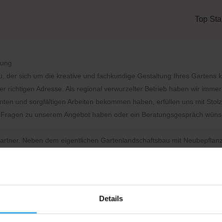
Top Sta
bung
, der sich um die kreative und fachkundige Gestaltung Ihres Gartens 
 richtigen Adresse. Als regional verwurzelter Betrieb haben wir imme
ten und sorgfältigen Arbeiten bekommen haben, erfüllen uns mit Stolz
erte Fragen zu unserem Angebot haben oder ein Beratungsgespräch wün
hpartner. Neben dem eigentlichen Gartenlandschaftsbau mit Neubepflan
n und Baggerarbeiten. Mit unserem Containerdienst sorgen wir dafür, d
ch an, wir freuen uns auf Ihr Anliegen!
Details