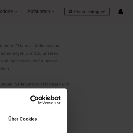
ndorte
Abfallarten
Firma eintragen!
kümmert? Dann sind Sie bei uns,
r einen engen Draht zu unseren
 und motivieren uns für unsere
schen.
zungen, Verlegung von Rollrasen und
ass kein Unrat liegen bleibt und wir
Über Cookies