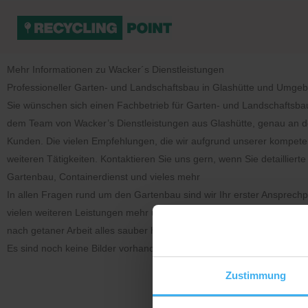
Mehr Informationen zu Wacker´s Dienstleistungen
Professioneller Garten- und Landschaftsbau in Glashütte und Umge
Sie wünschen sich einen Fachbetrieb für Garten- und Landschaftsbau
dem Team von Wacker’s Dienstleistungen aus Glashütte, genau an der
Kunden. Die vielen Empfehlungen, die wir aufgrund unserer kompeten
weiteren Tätigkeiten. Kontaktieren Sie uns gern, wenn Sie detailli
Gartenbau, Containerdienst und vieles mehr
In allen Fragen rund um den Gartenbau sind wir Ihr erster Ansprec
vielen weiteren Leistungen mehr übernehmen wir auch Pflasterarbeite
nach getaner Arbeit alles sauber hinterlassen. Rufen Sie uns heute no
Es sind noch keine Bilder vorhanden.
Zustimmung