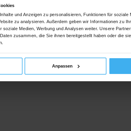
Cookies
nhalte und Anzeigen zu personalisieren, Funktionen für soziale
Website zu analysieren. Außerdem geben wir Informationen zu I
schutz
Impressum
F
r soziale Medien, Werbung und Analysen weiter. Unsere Partner
 Daten zusammen, die Sie ihnen bereitgestellt haben oder die s
Copyright © 2023 Recyclingpoint
n.
Anpassen