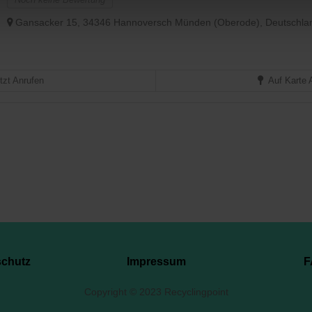
Gansacker 15, 34346 Hannoversch Münden (Oberode), Deutschla
tzt Anrufen
Auf Karte 
schutz
Impressum
F
Copyright © 2023 Recyclingpoint