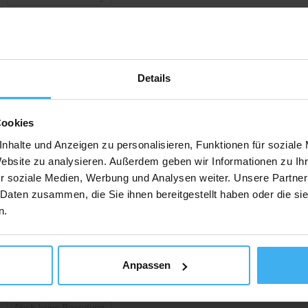
Göttinger Str. 50, 34346 Hannoversch Münden, Deutschland
tzt Anrufen
Auf Karte 
Details
CONTAINERDIENST
Cookies
Pethran-Transporte Erdarbeiten
nhalte und Anzeigen zu personalisieren, Funktionen für soziale
Noch keine Bewertung
Website zu analysieren. Außerdem geben wir Informationen zu I
Im Schulzenrode 21, 34346 Hannoversch Münden, Deutschland
r soziale Medien, Werbung und Analysen weiter. Unsere Partner
 Daten zusammen, die Sie ihnen bereitgestellt haben oder die s
n.
tzt Anrufen
Auf Karte 
Anpassen
CONTAINERDIENST
Wolfgang Schade Fuhrbetrieb
Noch keine Bewertung