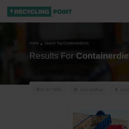
Home
Search Tag Containerdienst
Results For
Containerdie
In der Nähe
Jetzt geöffnet
Sorti