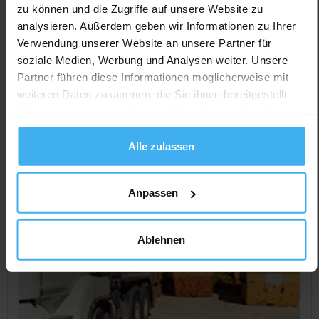
Noch keine Bewertung
zu können und die Zugriffe auf unsere Website zu
analysieren. Außerdem geben wir Informationen zu Ihrer
Hebelstr. 3, 68161 Mannheim (Oststadt), Deutschland
Verwendung unserer Website an unsere Partner für
Jetzt Anrufen
soziale Medien, Werbung und Analysen weiter. Unsere
Auf Karte Anzeigen
Partner führen diese Informationen möglicherweise mit
weiteren Daten zusammen, die Sie ihnen bereitgestellt
haben oder die sie im Rahmen Ihrer Nutzung der Dienste
gesammelt haben.
Alle zulassen
Anpassen
Ablehnen