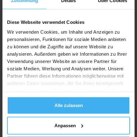
Zustimmung
Details
Über Cookies
Diese Webseite verwendet Cookies
Wir verwenden Cookies, um Inhalte und Anzeigen zu
personalisieren, Funktionen für soziale Medien anbieten
zu können und die Zugriffe auf unsere Website zu
analysieren. Außerdem geben wir Informationen zu Ihrer
Verwendung unserer Website an unsere Partner für
soziale Medien, Werbung und Analysen weiter. Unsere
Partner führen diese Informationen möglicherweise mit
weiteren Daten zusammen, die Sie ihnen bereitgestellt
CONTAINERDIENST
haben oder die sie im Rahmen Ihrer Nutzung der Dienste
Kunze Walter Schrott-u. Metallhandels-
gesammelt haben.
GmbH
Alle zulassen
Noch keine Bewertung
Magirusstr. 20, 89129 Langenau, Deutschland
Anpassen
Jetzt Anrufen