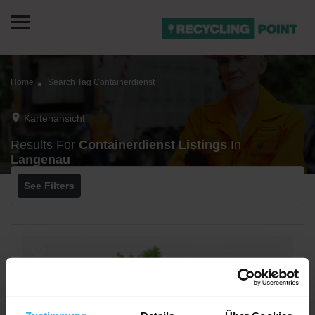
Home
Search Tag Containerdienst
Kartenansicht
Results For
Containerdienst
Listings
In
Langenau
See Filters