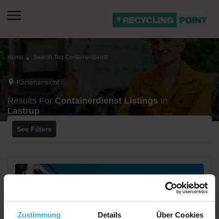
Home
Search Tag Containerdienst
Kartenansicht
Results For
Containerdienst
Listings
In
Lastrup
See Filters
Zustimmung
Details
Über Cookies