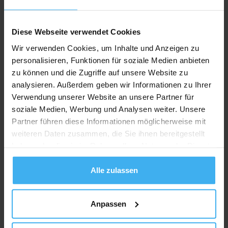
Diese Webseite verwendet Cookies
Wir verwenden Cookies, um Inhalte und Anzeigen zu
personalisieren, Funktionen für soziale Medien anbieten
zu können und die Zugriffe auf unsere Website zu
analysieren. Außerdem geben wir Informationen zu Ihrer
Verwendung unserer Website an unsere Partner für
soziale Medien, Werbung und Analysen weiter. Unsere
Partner führen diese Informationen möglicherweise mit
weiteren Daten zusammen, die Sie ihnen bereitgestellt
haben oder die sie im Rahmen Ihrer Nutzung der Dienste
CONTAINERDIENST
gesammelt haben.
Rainer Heinrich Containerdienst
Alle zulassen
Noch keine Bewertung
Zur Mühle 13, 49688 Lastrup (Nieholte), Deutschland
Anpassen
Jetzt Anrufen