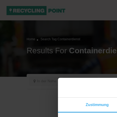
Home
Search Tag Containerdienst
Results For
Containerdie
In der Nähe
Jetzt geöffnet
Sorti
Zustimmung