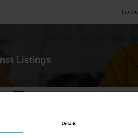
Top Sta
nst
Listings
eren
CONTAINERDIENST
Details
Meirohnke GmbH Transport- und Containerdien
Noch keine Bewertung