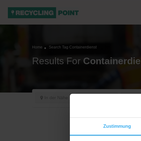
Home
Search Tag Containerdienst
Results For
Containerdie
In der Nähe
Jetzt geöffnet
Sorti
Zustimmung