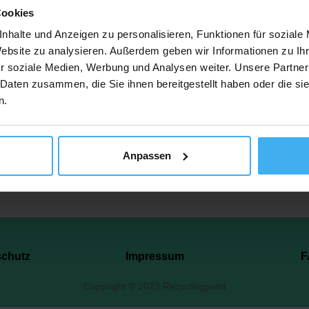
Cookies
Auf dem Acker 1, 31595 Steyerberg, Deutschland
nhalte und Anzeigen zu personalisieren, Funktionen für soziale
Website zu analysieren. Außerdem geben wir Informationen zu I
r soziale Medien, Werbung und Analysen weiter. Unsere Partner
tzt Anrufen
Auf Karte 
 Daten zusammen, die Sie ihnen bereitgestellt haben oder die s
n.
Anpassen
schutz
Impressum
F
Copyright © 2023 Recyclingpoint