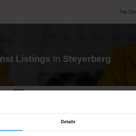
Top Sta
nst
Listings
In
Steyerberg
eren
CONTAINERDIENST
Details
Pfeiffer GmbH
Noch keine Bewertung