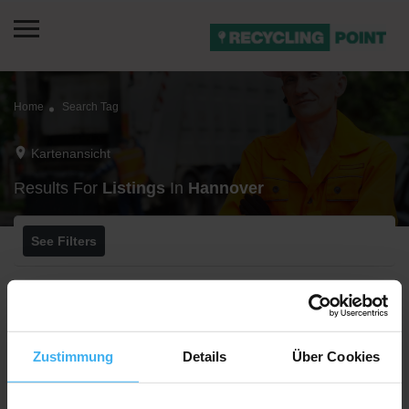
Home
Search Tag
Kartenansicht
Results For
Listings
In
Hannover
See Filters
Zustimmung
Details
Über Cookies
Noch keine Einträge vorhanden