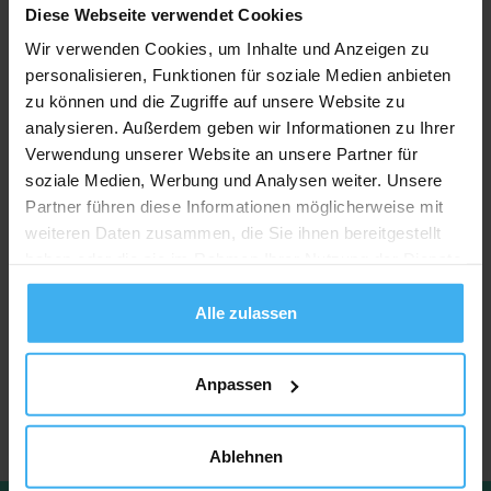
Diese Webseite verwendet Cookies
Entschuldigung Sie bitte! Es gibt keine Einträge, die Ihrer Suche
Wir verwenden Cookies, um Inhalte und Anzeigen zu
entsprechen.
personalisieren, Funktionen für soziale Medien anbieten
Versuchen Sie, Ihre Suchfilter zu ändern oder zurückzusetzen.
zu können und die Zugriffe auf unsere Website zu
analysieren. Außerdem geben wir Informationen zu Ihrer
Filter zurücksetzten
Verwendung unserer Website an unsere Partner für
soziale Medien, Werbung und Analysen weiter. Unsere
Partner führen diese Informationen möglicherweise mit
weiteren Daten zusammen, die Sie ihnen bereitgestellt
haben oder die sie im Rahmen Ihrer Nutzung der Dienste
gesammelt haben.
Alle zulassen
Anpassen
Ablehnen