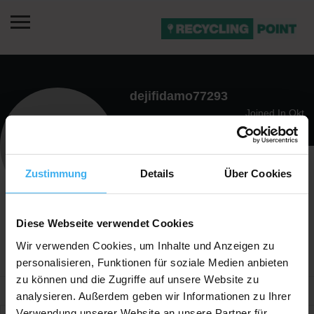
dejifidamo77293
Joined In Okt.
2025
Zustimmung
Details
Über Cookies
1
Reviews Submitted
0
Photos
Diese Webseite verwendet Cookies
0
Listing
Wir verwenden Cookies, um Inhalte und Anzeigen zu
personalisieren, Funktionen für soziale Medien anbieten
zu können und die Zugriffe auf unsere Website zu
analysieren. Außerdem geben wir Informationen zu Ihrer
Verwendung unserer Website an unsere Partner für