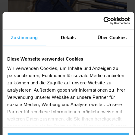
Zustimmung
Details
Über Cookies
Diese Webseite verwendet Cookies
Wir verwenden Cookies, um Inhalte und Anzeigen zu
personalisieren, Funktionen für soziale Medien anbieten
CONTAINERDIENST
zu können und die Zugriffe auf unsere Website zu
Rapp Karl GmbH Baggerbetrieb
analysieren. Außerdem geben wir Informationen zu Ihrer
Containerdienst
Verwendung unserer Website an unsere Partner für
Noch keine Bewertung
soziale Medien, Werbung und Analysen weiter. Unsere
Partner führen diese Informationen möglicherweise mit
Raiffeisenstr. 24, 72631 Aichtal (Grötzingen), Deutschland
weiteren Daten zusammen, die Sie ihnen bereitgestellt
Jetzt Anrufen
haben oder die sie im Rahmen Ihrer Nutzung der Dienste
gesammelt haben.
Auf Karte Anzeigen