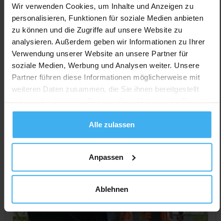
Wir verwenden Cookies, um Inhalte und Anzeigen zu
CONTAINERDIENST
Day Off!
personalisieren, Funktionen für soziale Medien anbieten
B. Abeln & Sohn GmbH
zu können und die Zugriffe auf unsere Website zu
analysieren. Außerdem geben wir Informationen zu Ihrer
Noch keine Bewertung
Verwendung unserer Website an unsere Partner für
In der Emsmarsch 17- 19, 26871 Aschendorf (Aschendorf),
soziale Medien, Werbung und Analysen weiter. Unsere
Deutschland
Partner führen diese Informationen möglicherweise mit
weiteren Daten zusammen, die Sie ihnen bereitgestellt
Jetzt Anrufen
haben oder die sie im Rahmen Ihrer Nutzung der Dienste
Auf Karte Anzeigen
gesammelt haben.
Alle zulassen
Anpassen
Ablehnen