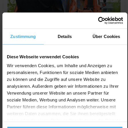
Zustimmung
Details
Über Cookies
Diese Webseite verwendet Cookies
Wir verwenden Cookies, um Inhalte und Anzeigen zu
personalisieren, Funktionen für soziale Medien anbieten
CONTAINERDIENST
zu können und die Zugriffe auf unsere Website zu
Friedhelm Wagner Container u. Abbruch
analysieren. Außerdem geben wir Informationen zu Ihrer
Noch keine Bewertung
Verwendung unserer Website an unsere Partner für
soziale Medien, Werbung und Analysen weiter. Unsere
Laaspher Weg 5, 35236 Breidenbach (Achenbach),
Partner führen diese Informationen möglicherweise mit
Deutschland
weiteren Daten zusammen, die Sie ihnen bereitgestellt
Jetzt Anrufen
haben oder die sie im Rahmen Ihrer Nutzung der Dienste
gesammelt haben.
Auf Karte Anzeigen